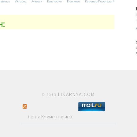
лавянск
Ужгород
Алчевск
Евпатория
Енакиево
Каменец-Подольский
н:
LIKARNYA.COM
© 2013
Лента Комментариев