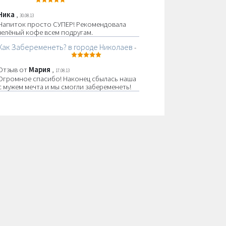
Ника
,
30.08.13
Напиток просто СУПЕР! Рекомендовала
зелёный кофе всем подругам.
Как Забеременеть? в городе Николаев
-
Отзыв от
Мария
,
17.08.13
Огромное спасибо! Наконец сбылась наша
с мужем мечта и мы смогли забеременеть!