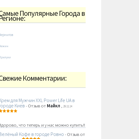
Самые Популярные Города в
Регионе:
Чернигов
Нежин
Прилуки
Свежие Комментарии:
Крем для Мужчин XXL Power Life UA в
городе Киев
- Отзыв от
Майкл
,
29.11.14
Здорово, что теперь и у нас можно купить!!
Зелёный Кофе в городе Ровно
- Отзыв от