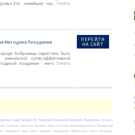
Узнать
оровье.Это новейшее нау
ПЕРЕЙТИ
я Методика Похудения
НА САЙТ
городе Бобровица перестало быть
 уникальной супер-эффективной
Узнать
етодикой похудения - мето
орожье
Львов
Кривой Рог
Николаев
Николаев
Николаев
Мариуполь
Луганск
тава
Горловка
Чернигов
Черкассы
Сумы
Житомир
Днепродзержинск
Кировоград
оль
Кременчуг
Луцк
Белая Церковь
Краматорск
Мелитополь
Керчь
Никополь