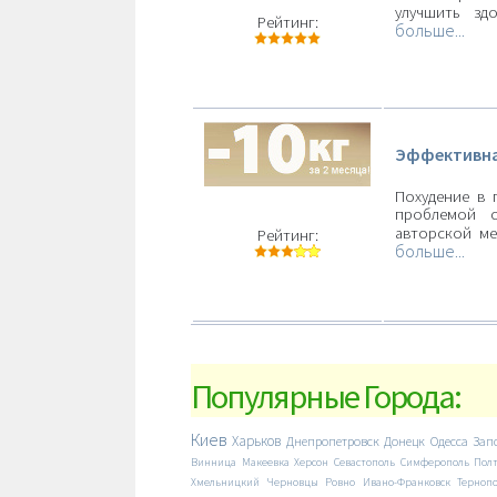
улучшить зд
Рейтинг:
больше...
Эффективна
Похудение в 
проблемой с
авторской м
Рейтинг:
больше...
Популярные Города:
Киев
Харьков
Днепропетровск
Донецк
Одесса
Зап
Винница
Макеевка
Херсон
Севастополь
Симферополь
Пол
Хмельницкий
Черновцы
Ровно
Ивано-Франковск
Терноп