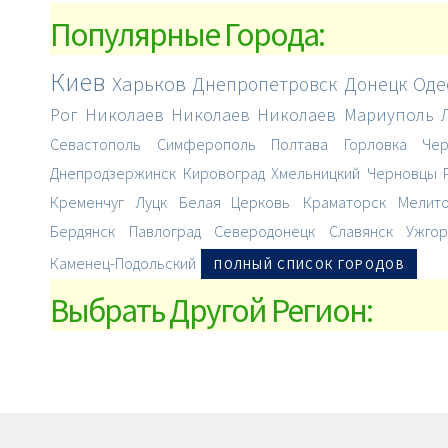
Популярные Города:
Киев
Харьков
Днепропетровск
Донецк
Оде
Рог
Николаев
Николаев
Николаев
Мариуполь
Севастополь
Симферополь
Полтава
Горловка
Чер
Днепродзержинск
Кировоград
Хмельницкий
Черновцы
Кременчуг
Луцк
Белая Церковь
Краматорск
Мелит
Бердянск
Павлоград
Северодонецк
Славянск
Ужгор
Каменец-Подольский
ПОЛНЫЙ СПИСОК ГОРОДОВ
Выбрать Другой Регион: